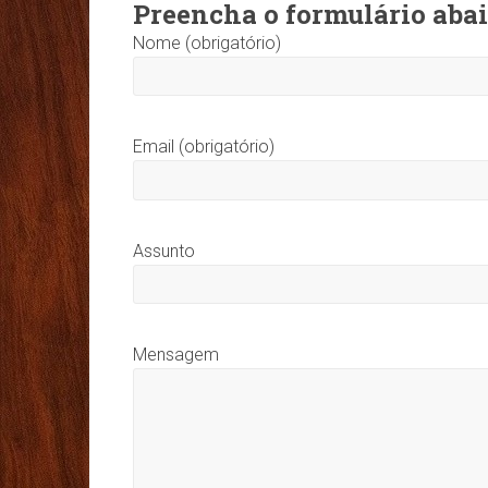
SP
Preencha o formulário abai
Nome (obrigatório)
Loja
de
Piso
na
Email (obrigatório)
Zona
Leste.
Piso
Laminado
Assunto
Eucaflor,
Piso
Laminado
Duraflor,
Mensagem
Piso
Vinílico
Eucaflor,
Piso
Vinílico