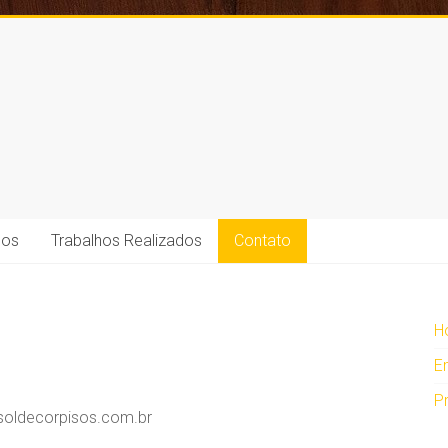
ços
Trabalhos Realizados
Contato
H
E
P
oldecorpisos.com.br