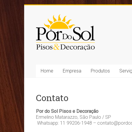
Skip
to
Por
content
do
Sol
–
Piso
Home
Empresa
Produtos
Servi
Laminado
na
Contato
Zona
Leste
Por do Sol Pisos e Decoração
Ermelino Matarazzo, São Paulo / SP
–
Whatsapp: 11 99206-1948 – contato@pordos