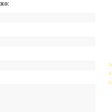
xo:
S
T
C