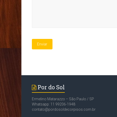
Duraflor
Por do Sol
Ermelino Matarazzo – São Paulo / SP
Whatsapp: 11 99206-1948
contato@pordosoldecorpisos.com.br